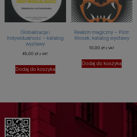
Globalizacja i
Realizm magiczny – Piotr
indywidualność – katalog
Kłosek, katalog wystawy
wystawy
10,00
zł
z VAT
45,00
zł
z VAT
Dodaj do koszyka
Dodaj do koszyka