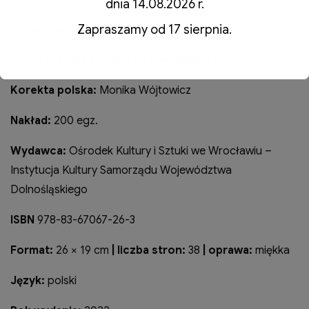
dnia 14.08.2026 r.
Zapraszamy od 17 sierpnia.
Opracowanie graficzne:
Krzysiek Orłowski
Tłumaczenie i korekta na j. angielski:
Karol Waniek
Korekta polska:
Monika Wójtowicz
Nakład:
200 egz.
Wydawca:
Ośrodek Kultury i Sztuki we Wrocławiu –
Instytucja Kultury Samorządu Województwa
Dolnośląskiego
ISBN
978-83-67067-26-3
Format:
26 × 19 cm
| liczba stron:
38
| oprawa:
miękka
Język:
polski