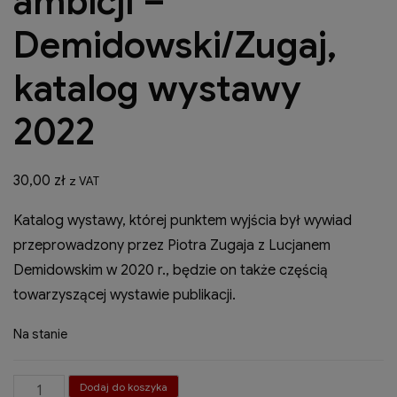
ambicji –
Demidowski/Zugaj,
katalog wystawy
2022
30,00
zł
z VAT
Katalog wystawy, której punktem wyjścia był wywiad
przeprowadzony przez Piotra Zugaja z Lucjanem
Demidowskim w 2020 r., będzie on także częścią
towarzyszącej wystawie publikacji.
Na stanie
ilość
Dodaj do koszyka