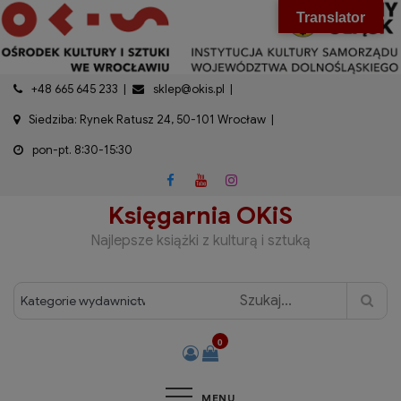
do
Skip
modal-check
Translator
treści
to
content
+48 665 645 233
sklep@okis.pl
Siedziba: Rynek Ratusz 24, 50-101 Wrocław
pon-pt. 8:30-15:30
Księgarnia OKiS
Najlepsze książki z kulturą i sztuką
0
MENU