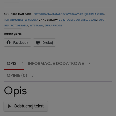
Technologia
nie
SKU:
0309
KATEGORII:
FOTOGRAFIA
,
KATALOG WYSTAWY
,
KSIĘGARNIA OKIS
,
znosi
PERFORMANCE
,
WYSTAWA
ZNACZNIKÓW:
2022
,
DEMIDOWSKI LUCJAN
,
FOTO-
ambicji
GEN
,
FOTOGRAFIA
,
WYSTAWA
,
ZUGAJ PIOTR
-
Udostępnij:
Demidowski/Zugaj,
Facebook
Drukuj
katalog
wystawy
2022
OPIS
INFORMACJE DODATKOWE
OPINIE (0)
Opis
Odsłuchaj tekst