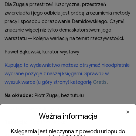
Dla Zugaja przestrzeń iluzoryczna, przestrzeń
zwierciadła i jego odbicia jest próbą zrozumienia metody
pracy i sposobu obrazowania Demidowskiego. Czymś
znacznie więcej niż tylko demaskatorstwem jego
warsztatu — kolejną wariacją na temat rzeczywistości.
Paweł Bąkowski, kurator wystawy
Kupując to wydawnictwo możesz otrzymać nieodpłatnie
wybrane pozycje z naszej księgarni. Sprawdź w
wyszukiwarce (u góry strony) kategorię
Gratis
.
Na okładce:
Piotr Zugaj, bez tutułu
Teksty:
Paweł Bąkowski
Ważna informacja
Redakcja:
Olga Krzywiecka
Księgarnia jest nieczynna z powodu urlopu do
Kurator:
Paweł Bąkowski