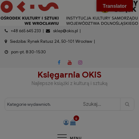
do
Skip
modal-check
Translator
treści
to
content
+48 665 645 233
sklep@okis.pl
Siedziba: Rynek Ratusz 24, 50-101 Wrocław
pon-pt. 8:30-15:30
Księgarnia OKiS
Najlepsze książki z kulturą i sztuką
0
MENU