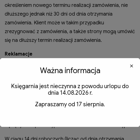
określeniem nowego terminu realizacji zamówienia, nie
dłuższego jednak niż 30 dni od dnia otrzymania
zamówienia. Klient może w takim przypadku
zrezygnować z zamówienia, a także strony mogą umówić
się na dłuższy termin realizacji zamówienia.
Reklamacje
Księgarnia OKiS zobowiązuje się dostarczyć Klientowi
Ważna informacja
zamówiony produkt bez wad fizycznych, zmniejszających
jego wartość.
Księgarnia jest nieczynna z powodu urlopu do
dnia 14.08.2026 r.
Zgłoszenie reklamacji można dokonać przy pomocy
Zapraszamy od 17 sierpnia.
formularza reklamacyjnego dostępnego w zakładce
„
Kontakt
->
Formularz reklamacyjny
”. Uwzględniane
będą tylko w pełni wypełnione formularze reklamacyjne.
W ciągu 14 dni roboczych (licząc od dnia otrzymania