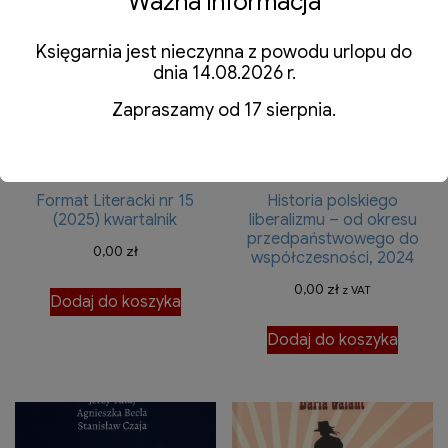
Ważna informacja
Księgarnia jest nieczynna z powodu urlopu do
dnia 14.08.2026 r.
Zapraszamy od 17 sierpnia.
Format Literacki nr 15
Historia polskiego
(2025) kwartalnik
liberalizmu – od okresu
przedpaństwowego do
0,00
zł
współczesności, 2024
0,00
zł
z VAT
Dodaj do koszyka
Dodaj do koszyka