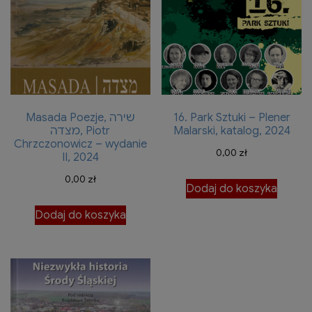
Masada Poezje, שירה
16. Park Sztuki – Plener
מצדה, Piotr
Malarski, katalog, 2024
Chrzczonowicz – wydanie
0,00
zł
II, 2024
0,00
zł
Dodaj do koszyka
Dodaj do koszyka