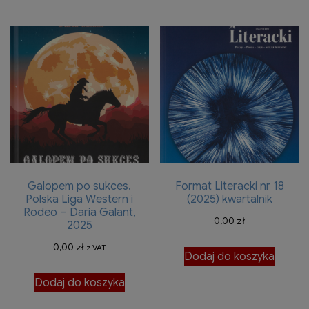
Galopem po sukces.
Format Literacki nr 18
Polska Liga Western i
(2025) kwartalnik
Rodeo – Daria Galant,
0,00
zł
2025
0,00
zł
z VAT
Dodaj do koszyka
Dodaj do koszyka