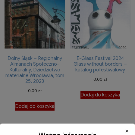
Dolny Śląsk – Regionalny
E-Glass Festival 2024
Almanach Społeczno-
Glass without borders –
Kulturalny, Dziedzictwo
katalog pofestiwalowy
materialne Wrocławia, tom
0,00
zł
25, 2023
0,00
zł
Dodaj do koszyka
Dodaj do koszyka