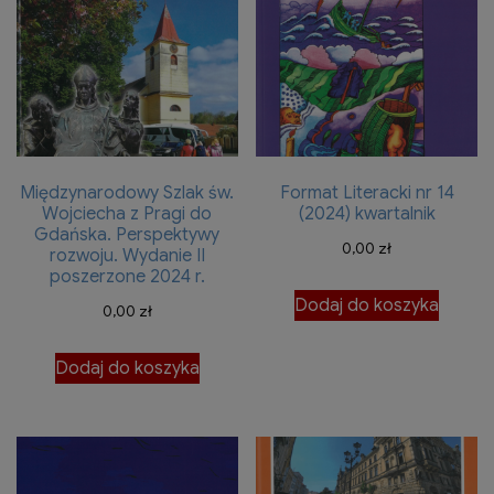
Międzynarodowy Szlak św.
Format Literacki nr 14
Wojciecha z Pragi do
(2024) kwartalnik
Gdańska. Perspektywy
0,00
zł
rozwoju. Wydanie II
poszerzone 2024 r.
Dodaj do koszyka
0,00
zł
Dodaj do koszyka