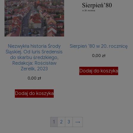
Niezwykła historia Środy
Sierpień ’80 w 20. rocznicę
Śląskiej. Od Iuris Sredensis
0,00
zł
do skarbu średzkiego,
Redakcja: Rościsław
Żerelik, 2023
Dodaj do koszyka
0,00
zł
Dodaj do koszyka
1
2
3
→