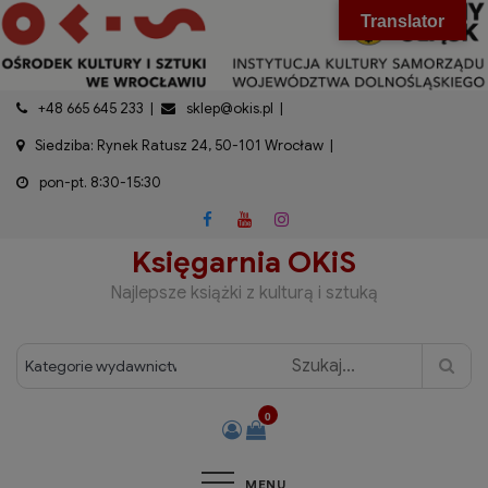
do
Skip
modal-check
Translator
treści
to
content
+48 665 645 233
sklep@okis.pl
Siedziba: Rynek Ratusz 24, 50-101 Wrocław
pon-pt. 8:30-15:30
Księgarnia OKiS
Najlepsze książki z kulturą i sztuką
0
MENU