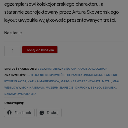
egzemplarzowi kolekcjonerskiego charakteru, a
starannie zaprojektowany przez Artura Skowrońskiego
layout uwypukla wyjątkowość prezentowanych treści.
Na stanie
ilość
Dodaj do koszyka
Okruchy
świata
SKU:
0368
KATEGORIE:
ESEJ
,
HISTORIA
,
KSIĘGARNIA OKIS
,
O LUDZIACH
-
ZNACZNIKÓW:
BUTELKA NIECIERPLIWOŚCI
,
CERAMIKA
,
INSTALACJA
,
KAMIENIE
Karina
KTÓRE PŁACZĄ
,
KARINA MARUSIŃSKA
,
MARGINES WSZECHŚWIATA
,
METAL
,
MIAŁ
WĘGLOWY
,
MONIKA BRAUN
,
MUZEUM
,
NAPIECIE
,
OKRUCHY
,
SZKŁO
,
SZNUREK
,
Marusińska.
SZRAMY
,
WSPÓLNOTA
Wobec
Udostępnij:
nieruchomości
Facebook
Drukuj
rzeczy.
O