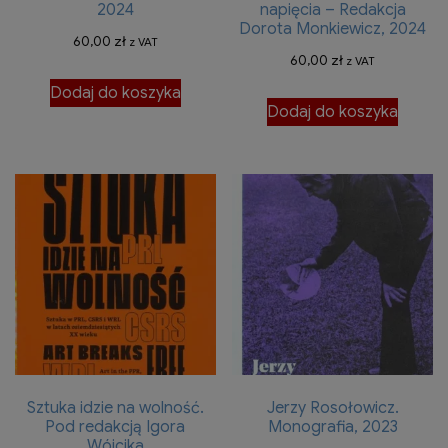
2024
napięcia – Redakcja
Dorota Monkiewicz, 2024
60,00
zł
z VAT
60,00
zł
z VAT
Dodaj do koszyka
Dodaj do koszyka
Sztuka idzie na wolność.
Jerzy Rosołowicz.
Pod redakcją Igora
Monografia, 2023
Wójcika