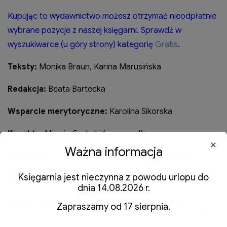
Kupując to wydawnictwo możesz otrzymać nieodpłatnie
wybrane pozycje z naszej księgarni. Sprawdź w
wyszukiwarce (u góry strony) kategorię
Gratis
.
Teksty:
Monika Braun, Karina Marusińska
Redakcja:
Beata Bartecka
Wsparcie merytoryczne:
Karolina Sikorska
Korekta:
Marcin Grabski (mesem.pl)
Ważna informacja
Fotografie:
Grzegorz Stadnik, Karina Marusińska
Księgarnia jest nieczynna z powodu urlopu do
Skład i projekt graficzny:
Artur Skowroński
dnia 14.08.2026 r.
Grafika ze stron 174 i 177: Rozplanowanie ogrodu
Zapraszamy od 17 sierpnia.
Laurentiusa Scholza na rycinie Georga Hayera (źródło: