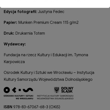
Biblioteka Cyfrowa Uniwersytetu Wrocławskiego)
Edycja fotografii
: Justyna Fedec
Papier:
Munken Premium Cream 115 g/m2
Druk:
Drukarnia Totem
Wydawcay:
Fundacja na rzecz Kultury i Edukacji im. Tymona
Karpowicza
Ośrodek Kultury i Sztuki we Wrocławiu – Instytucja
Kultury Samorządu Województwa Dolnośląskiego
ISBN
978-83-67067-68-3 (OKiS)