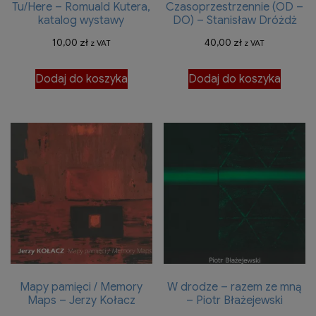
Tu/Here – Romuald Kutera,
Czasoprzestrzennie (OD –
katalog wystawy
DO) – Stanisław Dróżdż
10,00
zł
40,00
zł
z VAT
z VAT
Dodaj do koszyka
Dodaj do koszyka
Mapy pamięci / Memory
W drodze – razem ze mną
Maps – Jerzy Kołacz
– Piotr Błażejewski