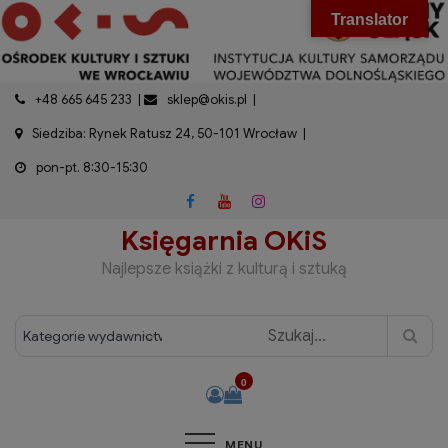
do
Skip
modal-check
Translator
treści
to
content
+48 665 645 233
sklep@okis.pl
Siedziba: Rynek Ratusz 24, 50-101 Wrocław
pon-pt. 8:30-15:30
Księgarnia OKiS
Najlepsze książki z kulturą i sztuką
0
MENU