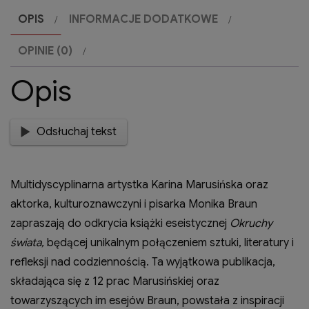
pracach
OPIS
INFORMACJE DODATKOWE
Kariny
Marusińskiej
OPINIE (0)
-
Opis
Monika
Braun,
2024
Odsłuchaj tekst
Multidyscyplinarna artystka Karina Marusińska oraz
aktorka, kulturoznawczyni i pisarka Monika Braun
zapraszają do odkrycia książki eseistycznej
Okruchy
świata,
będącej unikalnym połączeniem sztuki, literatury i
refleksji nad codziennością. Ta wyjątkowa publikacja,
składająca się z 12 prac Marusińskiej oraz
towarzyszących im esejów Braun, powstała z inspiracji