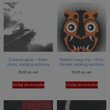
Dreamscapes – Reiko
Realizm magiczny – Piotr
Imoto, katalog wystawy
Kłosek, katalog wystawy
25,00
zł
10,00
zł
z VAT
z VAT
Dodaj do koszyka
Dodaj do koszyka