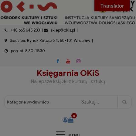
do
Skip
modal-check
Translator
treści
to
content
+48 665 645 233
sklep@okis.pl
Siedziba: Rynek Ratusz 24, 50-101 Wrocław
pon-pt. 8:30-15:30
Księgarnia OKiS
Najlepsze książki z kulturą i sztuką
0
MENU