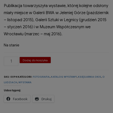
Publikacja towarzyszyła wystawie, której kolejne odsłony
miały miejsce w Galerii BWA w Jeleniej Górze (październik
– listopad 2015), Galerii Sztuki w Legnicy (grudzień 2015
– styczeń 2016) i w Muzeum Współczesnym we
Wrocławiu (marzec – maj 2016).
Na stanie
ilość
Dodaj do koszyka
Milczenie
dźwięków
SKU:
0094
KATEGORII:
FOTOGRAFIA
,
KATALOG WYSTAWY
,
KSIĘGARNIA OKIS
,
O
-
LUDZIACH
,
WYSTAWA
katalog
Udostępnij:
wystawy
Facebook
Drukuj