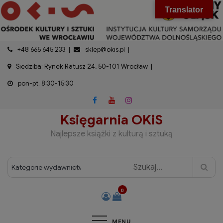
do
Skip
modal-check
Translator
treści
to
content
+48 665 645 233
sklep@okis.pl
Siedziba: Rynek Ratusz 24, 50-101 Wrocław
pon-pt. 8:30-15:30
Księgarnia OKiS
Najlepsze książki z kulturą i sztuką
0
MENU