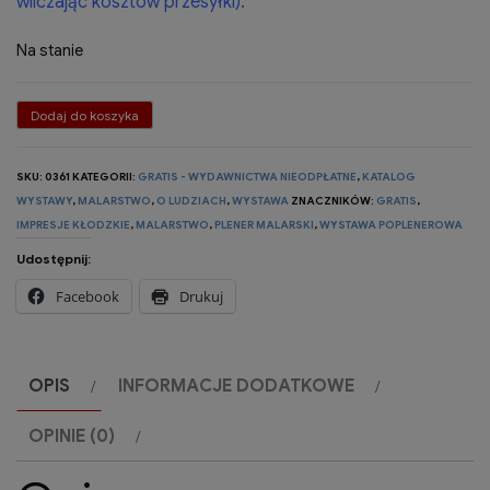
wliczając kosztów przesyłki).
Na stanie
ilość
Dodaj do koszyka
III
Plener
SKU:
0361
KATEGORII:
GRATIS - WYDAWNICTWA NIEODPŁATNE
,
KATALOG
WYSTAWY
,
MALARSTWO
,
O LUDZIACH
,
WYSTAWA
ZNACZNIKÓW:
GRATIS
,
Malarski
IMPRESJE KŁODZKIE
,
MALARSTWO
,
PLENER MALARSKI
,
WYSTAWA POPLENEROWA
"Impresje
Udostępnij:
Kłodzkie"
Facebook
Drukuj
-
katalog
wystawy,
OPIS
INFORMACJE DODATKOWE
2024
OPINIE (0)