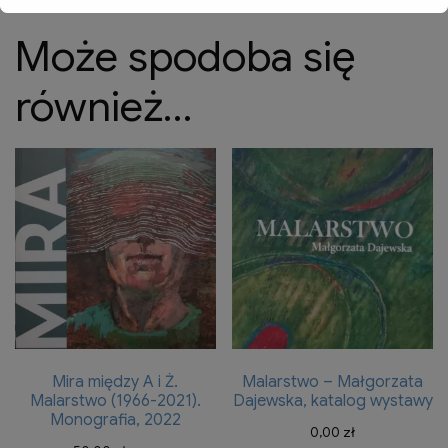
Może spodoba się
również…
Mira między A i Ż.
Malarstwo – Małgorzata
Malarstwo (1966-2021).
Dajewska, katalog wystawy
Monografia, 2022
0,00
zł