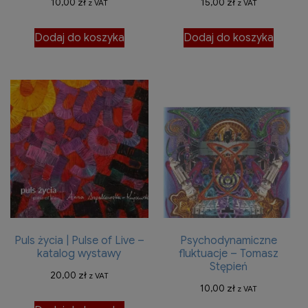
10,00
zł
15,00
zł
z VAT
z VAT
Dodaj do koszyka
Dodaj do koszyka
Puls życia | Pulse of Live –
Psychodynamiczne
katalog wystawy
fluktuacje – Tomasz
Stępień
20,00
zł
z VAT
10,00
zł
z VAT