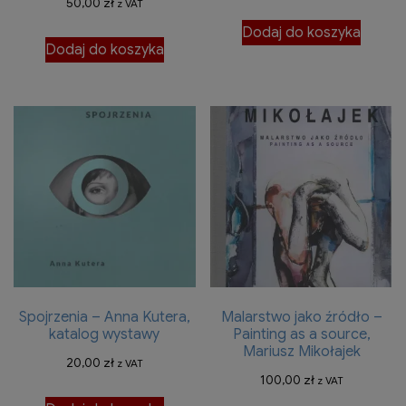
50,00
zł
z VAT
Dodaj do koszyka
Dodaj do koszyka
Spojrzenia – Anna Kutera,
Malarstwo jako źródło –
katalog wystawy
Painting as a source,
Mariusz Mikołajek
20,00
zł
z VAT
100,00
zł
z VAT