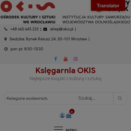
do
Skip
modal-check
Translator
treści
to
content
+48 665 645 233
sklep@okis.pl
Siedziba: Rynek Ratusz 24, 50-101 Wrocław
pon-pt. 8:30-15:30
Księgarnia OKiS
Najlepsze książki z kulturą i sztuką
0
MENU