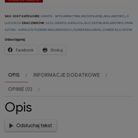
14.
Park
SKU:
0307
KATEGORIE:
GRATIS - WYDAWNICTWA NIEODPŁATNE
,
MALARSTWO
,
O
LUDZIACH
ZNACZNIKÓW:
2022
,
GRATIS
,
KATALOG
,
KLICZKÓW
,
MALARSTWO
,
PARK
Sztuki
SZTUKI - KATALOG PLENERU MALARSKIEGO
,
PLENER MALARSKI
,
ZAMEK KLICZKÓW
-
Udostępnij:
Zamek
Facebook
Drukuj
Kliczków
-
Folwark
OPIS
INFORMACJE DODATKOWE
Książęcy,
katalog,
OPINIE (0)
2022
Opis
Odsłuchaj tekst