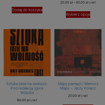
Zakres
20,00
zł
–
40,00
zł
z VAT
cen:
Dodaj do koszyka
Ten
Wybierz opcje
od
produkt
20,00 zł
ma
do
wiele
40,00 zł
wariantó
Opcje
można
wybrać
na
stronie
produkt
Sztuka idzie na wolność.
Mapy pamięci / Memory
Pod redakcją Igora
Maps – Jerzy Kołacz
Wójcika
20,00
zł
z VAT
80,00
zł
z VAT