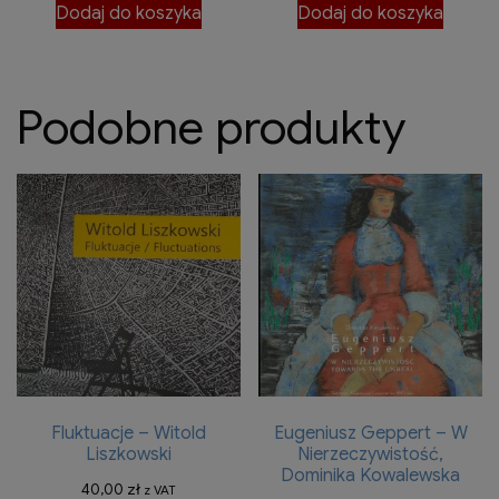
Dodaj do koszyka
Dodaj do koszyka
Podobne produkty
Fluktuacje – Witold
Eugeniusz Geppert – W
Liszkowski
Nierzeczywistość,
Dominika Kowalewska
40,00
zł
z VAT