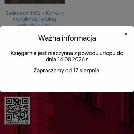
Budapeszt 1956 – Konkurs
medalierski, katalog
pokonkursowy
10,00
zł
z VAT
Ważna informacja
Dodaj do koszyka
Księgarnia jest nieczynna z powodu urlopu do
dnia 14.08.2026 r.
Zapraszamy od 17 sierpnia.