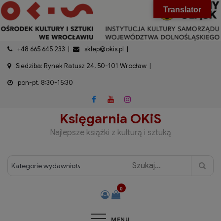
do
Skip
modal-check
Translator
treści
to
content
+48 665 645 233
sklep@okis.pl
Siedziba: Rynek Ratusz 24, 50-101 Wrocław
pon-pt. 8:30-15:30
Księgarnia OKiS
Najlepsze książki z kulturą i sztuką
0
MENU