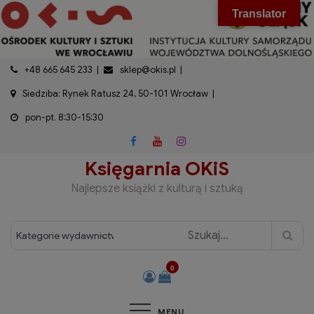
do
Skip
modal-check
Translator
treści
to
content
+48 665 645 233
sklep@okis.pl
Siedziba: Rynek Ratusz 24, 50-101 Wrocław
pon-pt. 8:30-15:30
Księgarnia OKiS
Najlepsze książki z kulturą i sztuką
0
MENU