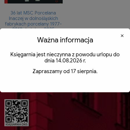
36 lat MSC Porcelana
Inaczej w dolnośląskich
fabrykach porcelany 1977-
2012- katalog, 2025
Ważna informacja
50,00
zł
z VAT
Dodaj do koszyka
Księgarnia jest nieczynna z powodu urlopu do
dnia 14.08.2026 r.
Zapraszamy od 17 sierpnia.