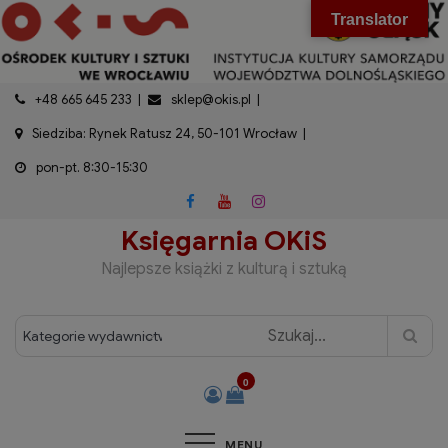
do
Skip
modal-check
Translator
treści
to
content
+48 665 645 233
sklep@okis.pl
Siedziba: Rynek Ratusz 24, 50-101 Wrocław
pon-pt. 8:30-15:30
Księgarnia OKiS
Najlepsze książki z kulturą i sztuką
0
MENU