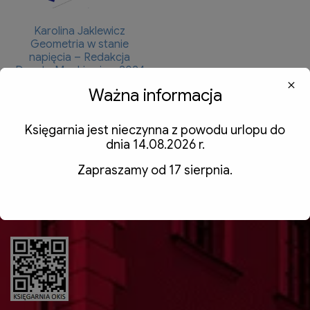
Karolina Jaklewicz
Geometria w stanie
napięcia – Redakcja
Dorota Monkiewicz, 2024
Ważna informacja
60,00
zł
z VAT
Dodaj do koszyka
Księgarnia jest nieczynna z powodu urlopu do
dnia 14.08.2026 r.
Zapraszamy od 17 sierpnia.