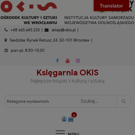
do
Skip
modal-check
Translator
treści
to
content
+48 665 645 233
sklep@okis.pl
Siedziba: Rynek Ratusz 24, 50-101 Wrocław
pon-pt. 8:30-15:30
Księgarnia OKiS
Najlepsze książki z kulturą i sztuką
0
MENU