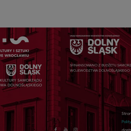
SFINANSOWANO Z BUDŻETU SAMOR
WOJEWÓDZTWA DOLNOŚLĄSKIEGO
Stron
Polit
dost