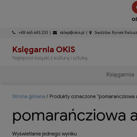
do
Skip
treści
to
content
+48 665 645 233
sklep@okis.pl
Siedziba: Rynek Ratus
Księgarnia OKiS
Najlepsze książki z kulturą i sztuką
Księgarnia
Strona główna
/ Produkty oznaczone “pomarańcziowa a
pomarańcziowa a
Wyświetlanie jednego wyniku