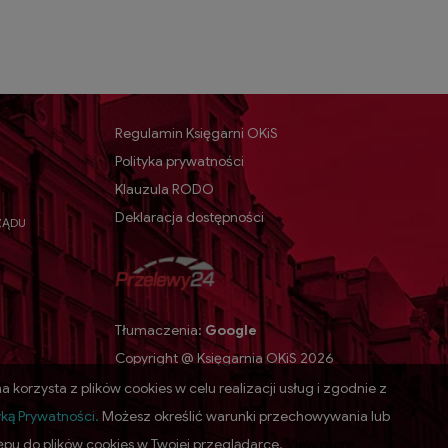
Regulamin Księgarni OKiS
Polityka prywatności
Klauzula RODO
Deklaracja dostępności
ZĄDU
Tłumaczenia:
Google
Copyright @ Księgarnia OKiS 2026
a korzysta z plików cookies w celu realizacji usług i zgodnie z
yką Prywatności
.
Możesz określić warunki przechowywania lub
ępu do plików cookies w Twojej przeglądarce.
View more