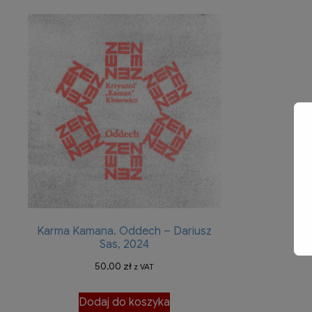
Karma Kamana. Oddech – Dariusz
Sas, 2024
50,00
zł
z VAT
Dodaj do koszyka