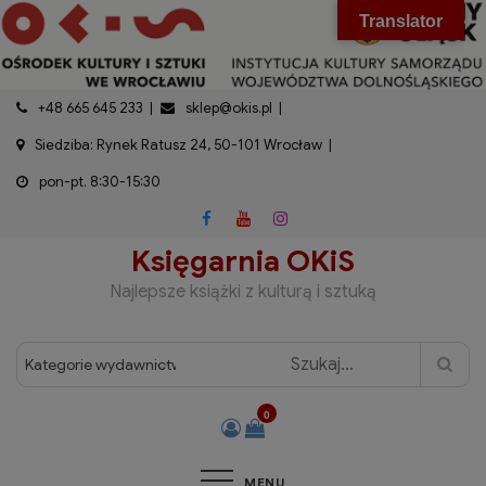
do
Skip
modal-check
Translator
treści
to
content
+48 665 645 233
sklep@okis.pl
Siedziba: Rynek Ratusz 24, 50-101 Wrocław
pon-pt. 8:30-15:30
Księgarnia OKiS
Najlepsze książki z kulturą i sztuką
0
MENU