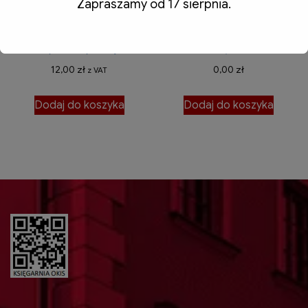
Zapraszamy od 17 sierpnia.
DAY, UT IA POBRUSA… Ze
Wyzwania i uwarunkowania
świata Księgi
współpracy
Henrykowskiej. Forum
transgranicznej Dolnego
kultury historycznej nr 3
Śląska
12,00
zł
0,00
zł
z VAT
Dodaj do koszyka
Dodaj do koszyka