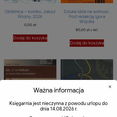
Obietnica – komiks, Juliusz
Sztuka idzie na wolność.
Woźny, 2026
Pod redakcją Igora
Wójcika
0,00
zł
80,00
zł
z VAT
Dodaj do koszyka
Dodaj do koszyka
Ważna informacja
Księgarnia jest nieczynna z powodu urlopu do
dnia 14.08.2026 r.