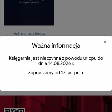
Historia polskiego
liberalizmu – od okresu
przedpaństwowego do
Ważna informacja
współczesności, 2024
0,00
zł
z VAT
Księgarnia jest nieczynna z powodu urlopu do
dnia 14.08.2026 r.
Dodaj do koszyka
Zapraszamy od 17 sierpnia.