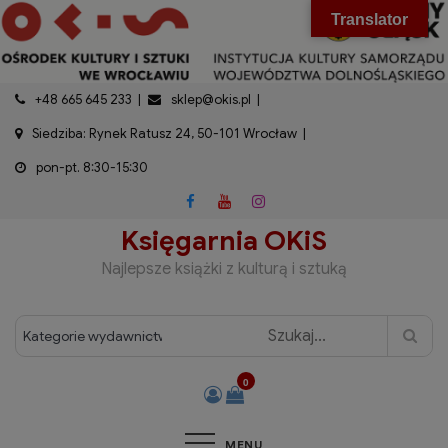
do
Skip
modal-check
Translator
treści
to
content
+48 665 645 233
sklep@okis.pl
Siedziba: Rynek Ratusz 24, 50-101 Wrocław
pon-pt. 8:30-15:30
Księgarnia OKiS
Najlepsze książki z kulturą i sztuką
0
MENU