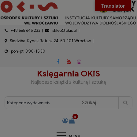
do
Skip
modal-check
Translator
treści
to
content
+48 665 645 233
sklep@okis.pl
Siedziba: Rynek Ratusz 24, 50-101 Wrocław
pon-pt. 8:30-15:30
Księgarnia OKiS
Najlepsze książki z kulturą i sztuką
0
MENU