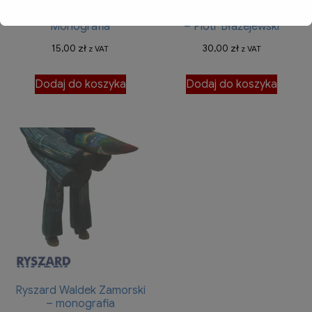
Jan Kaczmarek –
W drodze – razem ze mną
Monografia
– Piotr Błażejewski
15,00
zł
30,00
zł
z VAT
z VAT
Dodaj do koszyka
Dodaj do koszyka
Ryszard Waldek Zamorski
– monografia