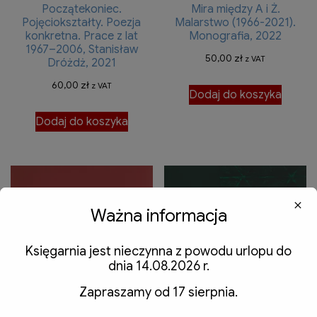
Początekoniec.
Mira między A i Ż.
Pojęciokształty. Poezja
Malarstwo (1966-2021).
konkretna. Prace z lat
Monografia, 2022
1967–2006, Stanisław
50,00
zł
z VAT
Dróżdż, 2021
60,00
zł
z VAT
Dodaj do koszyka
Dodaj do koszyka
Ważna informacja
Księgarnia jest nieczynna z powodu urlopu do
dnia 14.08.2026 r.
Zapraszamy od 17 sierpnia.