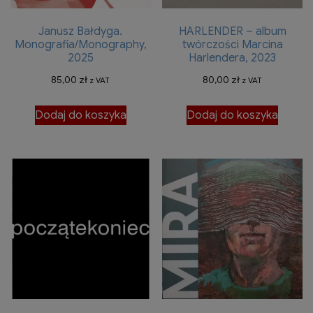
Janusz Bałdyga.
HARLENDER – album
Monografia/Monography,
twórczości Marcina
2025
Harlendera, 2023
85,00
zł
80,00
zł
z VAT
z VAT
Dodaj do koszyka
Dodaj do koszyka