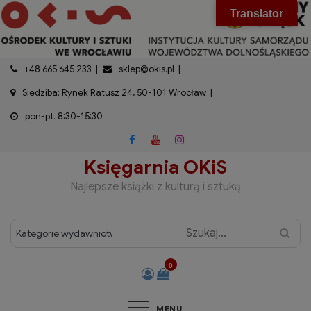
do
Skip
modal-check
Translator
treści
to
content
+48 665 645 233
sklep@okis.pl
Siedziba: Rynek Ratusz 24, 50-101 Wrocław
pon-pt. 8:30-15:30
Księgarnia OKiS
Najlepsze książki z kulturą i sztuką
0
MENU