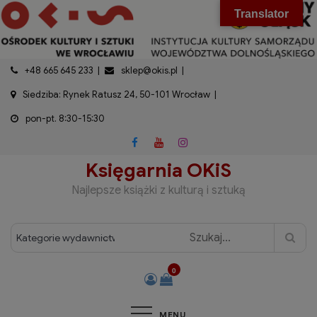
do
Skip
modal-check
Translator
treści
to
content
+48 665 645 233
sklep@okis.pl
Siedziba: Rynek Ratusz 24, 50-101 Wrocław
pon-pt. 8:30-15:30
Księgarnia OKiS
Najlepsze książki z kulturą i sztuką
0
MENU