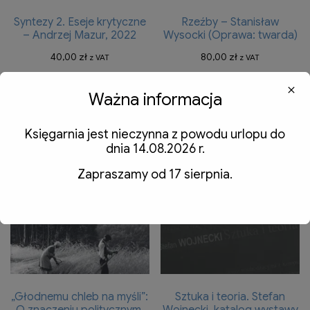
Syntezy 2. Eseje krytyczne
Rzeźby – Stanisław
– Andrzej Mazur, 2022
Wysocki (Oprawa: twarda)
40,00
zł
80,00
zł
z VAT
z VAT
Dodaj do koszyka
Dodaj do koszyka
Ważna informacja
Księgarnia jest nieczynna z powodu urlopu do
dnia 14.08.2026 r.
Zapraszamy od 17 sierpnia.
„Głodnemu chleb na myśli”:
Sztuka i teoria. Stefan