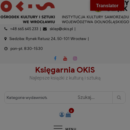
do
Skip
modal-check
Translator
treści
to
content
+48 665 645 233
sklep@okis.pl
Siedziba: Rynek Ratusz 24, 50-101 Wrocław
pon-pt. 8:30-15:30
Księgarnia OKiS
Najlepsze książki z kulturą i sztuką
0
MENU