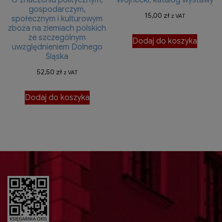
O znaczeniu politycznym,
Wojnecki, katalog wystawy
gospodarczym,
15,00
zł
z VAT
społecznym i kulturowym
zboża na ziemiach polskich
ze szczególnym
Dodaj do koszyka
uwzględnieniem Dolnego
Śląska
52,50
zł
z VAT
Dodaj do koszyka