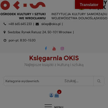
do
Skip
modal-check
Translator
treści
to
content
+48 665 645 233
sklep@okis.pl
Siedziba: Rynek Ratusz 24, 50-101 Wrocław
pon-pt. 8:30-15:30
Księgarnia OKiS
Najlepsze książki z kulturą i sztuką
0
MENU