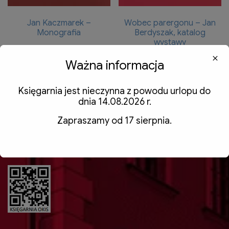
Jan Kaczmarek –
Wobec parergonu – Jan
Monografia
Berdyszak, katalog
wystawy
15,00
zł
z VAT
20,00
zł
z VAT
Ważna informacja
Dodaj do koszyka
Dodaj do koszyka
Księgarnia jest nieczynna z powodu urlopu do
dnia 14.08.2026 r.
Zapraszamy od 17 sierpnia.