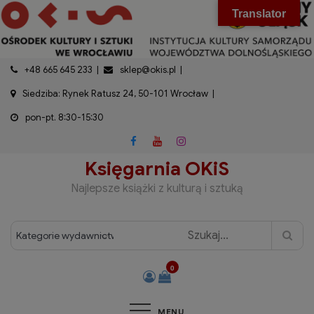
do
Skip
modal-check
Translator
treści
to
content
+48 665 645 233
sklep@okis.pl
Siedziba: Rynek Ratusz 24, 50-101 Wrocław
pon-pt. 8:30-15:30
Księgarnia OKiS
Najlepsze książki z kulturą i sztuką
0
MENU