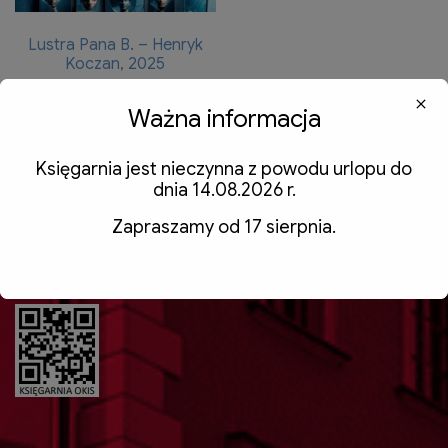
Lustra Pana B. – Henryk
Koczan, 2025
65,00
zł
z VAT
Ważna informacja
Dodaj do koszyka
Księgarnia jest nieczynna z powodu urlopu do
dnia 14.08.2026 r.
Zapraszamy od 17 sierpnia.