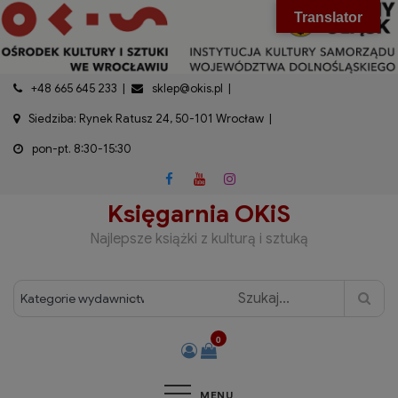
do
Skip
modal-check
Translator
treści
to
content
+48 665 645 233
sklep@okis.pl
Siedziba: Rynek Ratusz 24, 50-101 Wrocław
pon-pt. 8:30-15:30
Księgarnia OKiS
Najlepsze książki z kulturą i sztuką
0
MENU