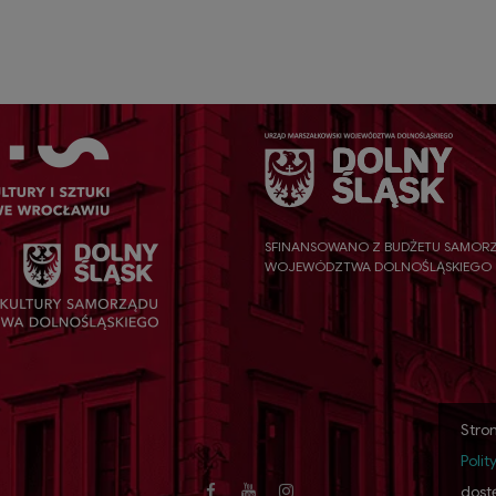
SFINANSOWANO Z BUDŻETU SAMOR
WOJEWÓDZTWA DOLNOŚLĄSKIEGO
Stron
Polit
dost