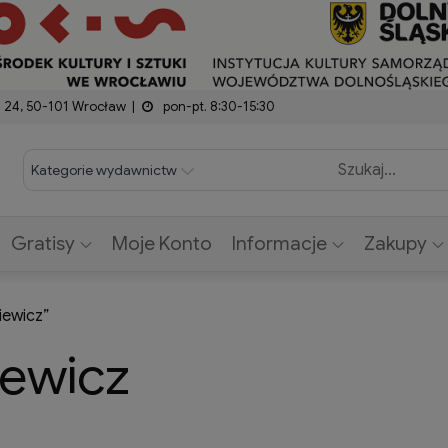
modal-check
z 24, 50-101 Wrocław
pon-pt. 8:30-15:30
Gratisy
Moje Konto
Informacje
Zakupy
iewicz”
iewicz