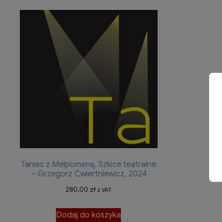
Taniec z Melpomeną. Szkice teatralne
– Grzegorz Ćwiertniewicz, 2024
280,00
zł
z VAT
Dodaj do koszyka