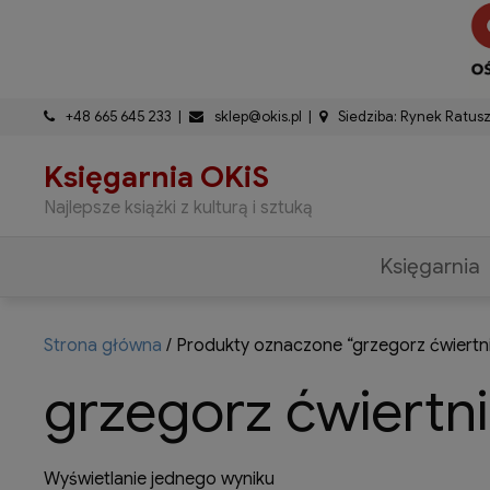
do
Skip
treści
to
content
+48 665 645 233
sklep@okis.pl
Siedziba: Rynek Ratus
Księgarnia OKiS
Najlepsze książki z kulturą i sztuką
Księgarnia
Strona główna
/ Produkty oznaczone “grzegorz ćwiertn
grzegorz ćwiertn
Wyświetlanie jednego wyniku