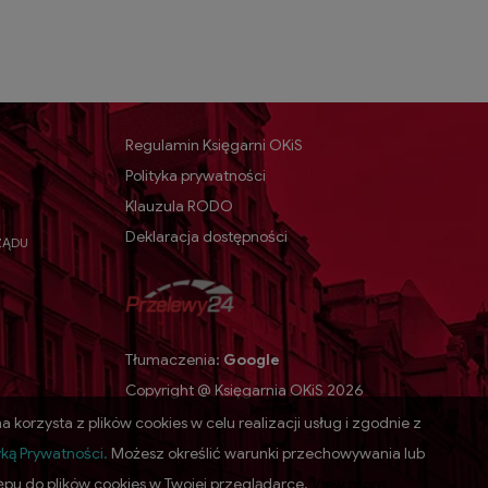
Regulamin Księgarni OKiS
Polityka prywatności
Klauzula RODO
Deklaracja dostępności
ZĄDU
Tłumaczenia:
Google
Copyright @ Księgarnia OKiS 2026
a korzysta z plików cookies w celu realizacji usług i zgodnie z
yką Prywatności
.
Możesz określić warunki przechowywania lub
ępu do plików cookies w Twojej przeglądarce.
View more