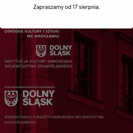
Zapraszamy od 17 sierpnia.
SFINANSOWANO Z BUDŻETU SAMORZĄDU WOJEWÓDZTWA
DOLNOŚLĄSKIEGO