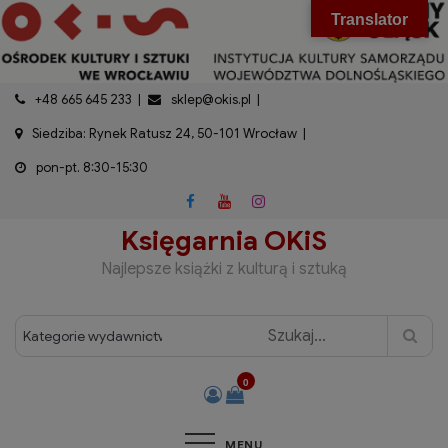
do
Skip
modal-check
Translator
treści
to
content
+48 665 645 233
sklep@okis.pl
Siedziba: Rynek Ratusz 24, 50-101 Wrocław
pon-pt. 8:30-15:30
Księgarnia OKiS
Najlepsze książki z kulturą i sztuką
0
MENU