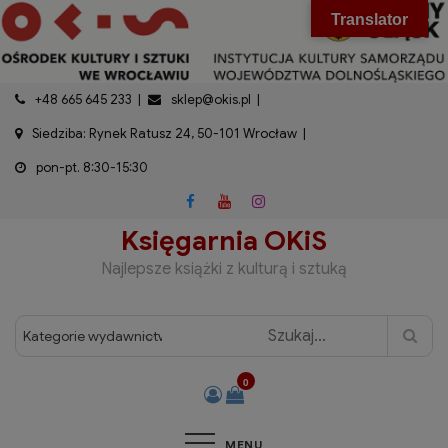
do
Skip
modal-check
Translator
treści
to
content
+48 665 645 233
sklep@okis.pl
Siedziba: Rynek Ratusz 24, 50-101 Wrocław
pon-pt. 8:30-15:30
Księgarnia OKiS
Najlepsze książki z kulturą i sztuką
0
MENU