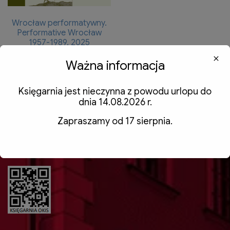
Wrocław performatywny.
Performative Wrocław
1957-1989, 2025
85,00
zł
z VAT
Ważna informacja
Dodaj do koszyka
Księgarnia jest nieczynna z powodu urlopu do
dnia 14.08.2026 r.
Zapraszamy od 17 sierpnia.