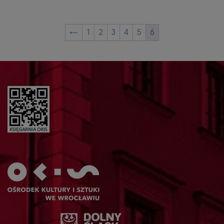
←
1
2
3
4
5
6