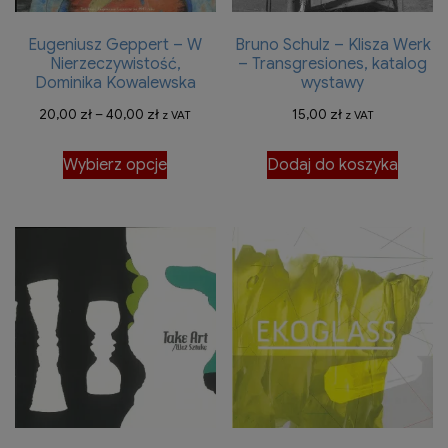
Eugeniusz Geppert – W
Bruno Schulz – Klisza Werk
Nierzeczywistość,
– Transgresiones, katalog
Dominika Kowalewska
wystawy
Zakres
20,00
zł
–
40,00
zł
15,00
zł
z VAT
z VAT
cen:
Ten
Wybierz opcje
Dodaj do koszyka
od
produkt
20,00 zł
ma
do
wiele
40,00 zł
wariantów.
Opcje
można
wybrać
na
stronie
produktu