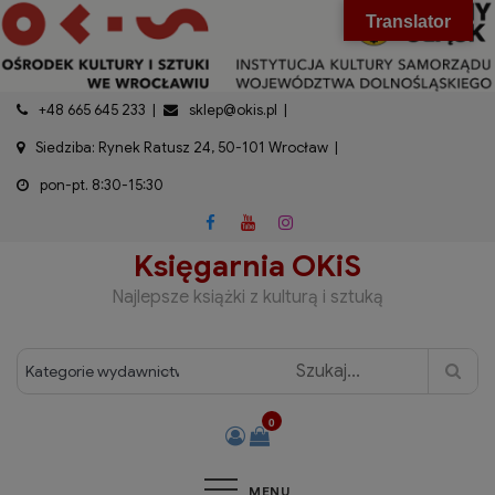
do
Skip
modal-check
Translator
treści
to
content
+48 665 645 233
sklep@okis.pl
Siedziba: Rynek Ratusz 24, 50-101 Wrocław
pon-pt. 8:30-15:30
Księgarnia OKiS
Najlepsze książki z kulturą i sztuką
0
MENU