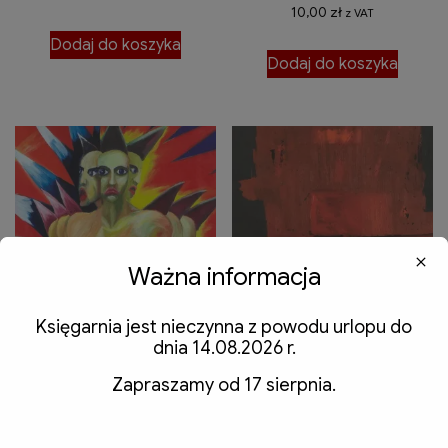
10,00
zł
z VAT
Dodaj do koszyka
Dodaj do koszyka
Ważna informacja
Księgarnia jest nieczynna z powodu urlopu do
dnia 14.08.2026 r.
East Beast. Polska Nowa
Mapy pamięci / Memory
ekspresja od lat 80. XX
Maps – Jerzy Kołacz
Zapraszamy od 17 sierpnia.
wieku
20,00
zł
z VAT
15,00
zł
z VAT