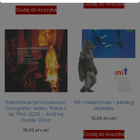
Dodaj do koszyka
Dodaj do koszyka
Rekonstrukcja tożsamości.
Mit i melancholia – katalog
Fotografia i wideo. Prace z
wystawy
lat 1965-2005 – Andrzej
15,00
zł
z VAT
Dudek-Dürer
25,00
zł
z VAT
Dodaj do koszyka