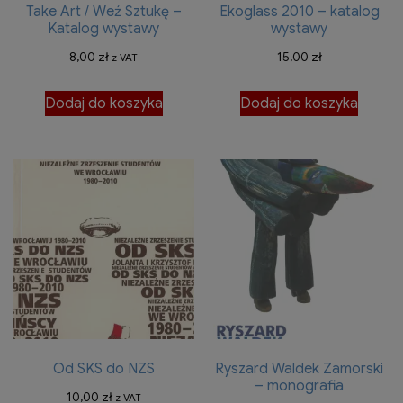
Take Art / Weź Sztukę –
Ekoglass 2010 – katalog
Katalog wystawy
wystawy
8,00
zł
15,00
zł
z VAT
Dodaj do koszyka
Dodaj do koszyka
Od SKS do NZS
Ryszard Waldek Zamorski
– monografia
10,00
zł
z VAT